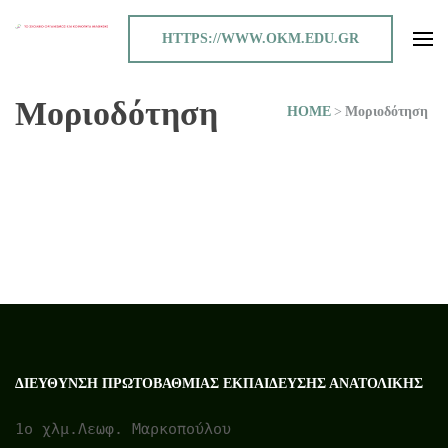
HTTPS://WWW.OKM.EDU.GR
TO ΣΧΟΛΕΙΟ ΟΡΓΑΝΙΣΜΟΣ ΚΑΙ ΚΟΙΝΟΤΗΤΑ ΜΑΘΗΣΗΣ
Μοριοδότηση
HOME
>
Μοριοδότηση
ΔΙΕΎΘΥΝΣΗ ΠΡΩΤΟΒΆΘΜΙΑΣ ΕΚΠΑΊΔΕΥΣΗΣ ΑΝΑΤΟΛΙΚΉΣ
1ο χλμ.Λεωφ. Μαρκοπούλου