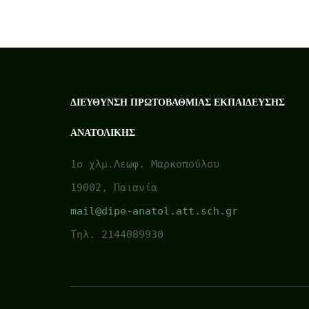
ΔΙΕΎΘΥΝΣΗ ΠΡΩΤΟΒΆΘΜΙΑΣ ΕΚΠΑΊΔΕΥΣΗΣ
ΑΝΑΤΟΛΙΚΉΣ
1ο χλμ.Λεωφ. Μαρκοπούλου
19002, Παιανία
mail@dipe-anatol.att.sch.gr
Τηλ. 2144089930