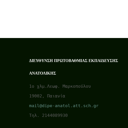
ΔΙΕΎΘΥΝΣΗ ΠΡΩΤΟΒΆΘΜΙΑΣ ΕΚΠΑΊΔΕΥΣΗΣ
ΑΝΑΤΟΛΙΚΉΣ
1ο χλμ.Λεωφ. Μαρκοπούλου
19002, Παιανία
mail@dipe-anatol.att.sch.gr
Τηλ. 2144089930